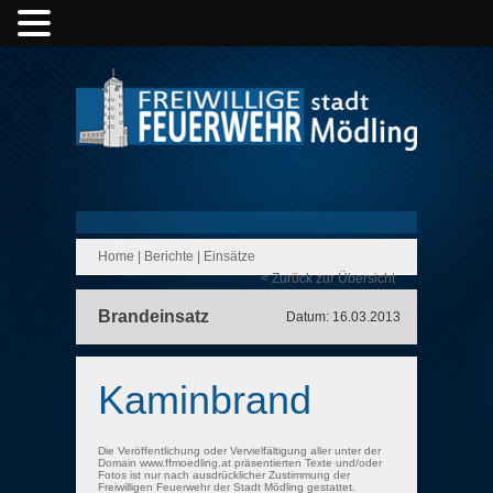
Home
|
Berichte
|
Einsätze
< Zurück zur Übersicht
Brandeinsatz
Datum: 16.03.2013
Kaminbrand
Die Veröffentlichung oder Vervielfältigung aller unter der
Domain www.ffmoedling.at präsentierten Texte und/oder
Fotos ist nur nach ausdrücklicher Zustimmung der
Freiwilligen Feuerwehr der Stadt Mödling gestattet.