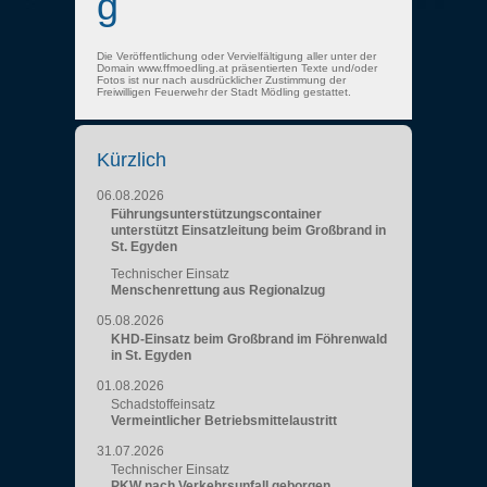
g
Die Veröffentlichung oder Vervielfältigung aller unter der
Domain www.ffmoedling.at präsentierten Texte und/oder
Fotos ist nur nach ausdrücklicher Zustimmung der
Freiwilligen Feuerwehr der Stadt Mödling gestattet.
Kürzlich
06.08.2026
Führungsunterstützungscontainer
unterstützt Einsatzleitung beim Großbrand in
St. Egyden
Technischer Einsatz
Menschenrettung aus Regionalzug
05.08.2026
KHD-Einsatz beim Großbrand im Föhrenwald
in St. Egyden
01.08.2026
Schadstoffeinsatz
Vermeintlicher Betriebsmittelaustritt
31.07.2026
Technischer Einsatz
PKW nach Verkehrsunfall geborgen