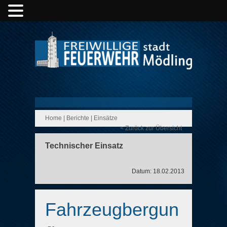
Home
|
Berichte
|
Einsätze
< Zurück zur Übersicht
Technischer Einsatz
Datum: 18.02.2013
Fahrzeugbergun