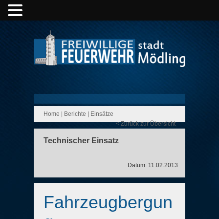
Home
|
Berichte
|
Einsätze
< Zurück zur Übersicht
Technischer Einsatz
Datum: 11.02.2013
Fahrzeugbergun