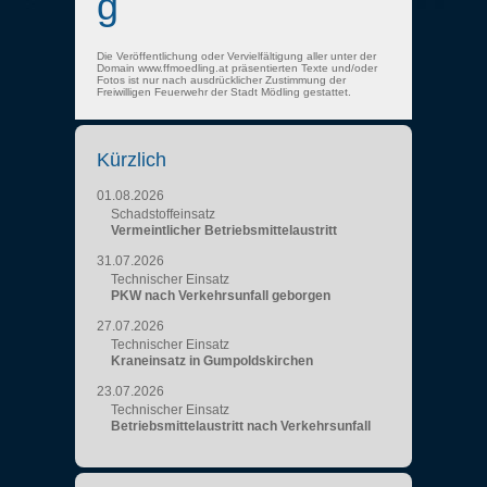
g
Die Veröffentlichung oder Vervielfältigung aller unter der
Domain www.ffmoedling.at präsentierten Texte und/oder
Fotos ist nur nach ausdrücklicher Zustimmung der
Freiwilligen Feuerwehr der Stadt Mödling gestattet.
Kürzlich
01.08.2026
Schadstoffeinsatz
Vermeintlicher Betriebsmittelaustritt
31.07.2026
Technischer Einsatz
PKW nach Verkehrsunfall geborgen
27.07.2026
Technischer Einsatz
Kraneinsatz in Gumpoldskirchen
23.07.2026
Technischer Einsatz
Betriebsmittelaustritt nach Verkehrsunfall