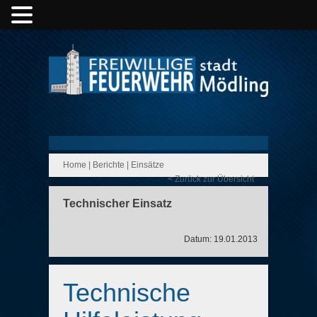
Home
|
Berichte
|
Einsätze
< Zurück zur Übersicht
Technischer Einsatz
Datum: 19.01.2013
Technische