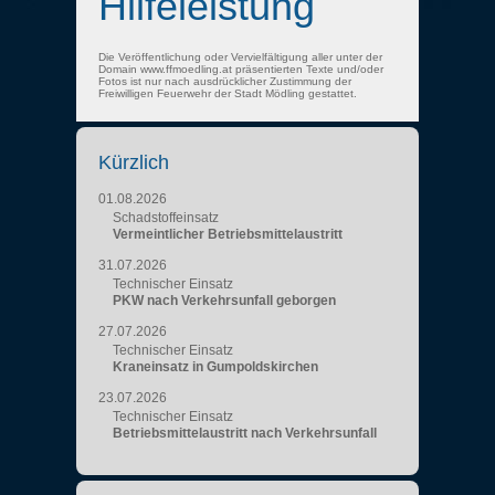
Hilfeleistung
Die Veröffentlichung oder Vervielfältigung aller unter der
Domain www.ffmoedling.at präsentierten Texte und/oder
Fotos ist nur nach ausdrücklicher Zustimmung der
Freiwilligen Feuerwehr der Stadt Mödling gestattet.
Kürzlich
01.08.2026
Schadstoffeinsatz
Vermeintlicher Betriebsmittelaustritt
31.07.2026
Technischer Einsatz
PKW nach Verkehrsunfall geborgen
27.07.2026
Technischer Einsatz
Kraneinsatz in Gumpoldskirchen
23.07.2026
Technischer Einsatz
Betriebsmittelaustritt nach Verkehrsunfall