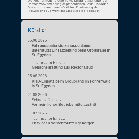
Die Veröffentlichung oder Vervielfältigung aller unter der
Domain www.ffmoedling.at präsentierten Texte und/oder
Fotos ist nur nach ausdrücklicher Zustimmung der
Freiwilligen Feuerwehr der Stadt Mödling gestattet.
Kürzlich
06.08.2026
Führungsunterstützungscontainer
unterstützt Einsatzleitung beim Großbrand in
St. Egyden
Technischer Einsatz
Menschenrettung aus Regionalzug
05.08.2026
KHD-Einsatz beim Großbrand im Föhrenwald
in St. Egyden
01.08.2026
Schadstoffeinsatz
Vermeintlicher Betriebsmittelaustritt
31.07.2026
Technischer Einsatz
PKW nach Verkehrsunfall geborgen