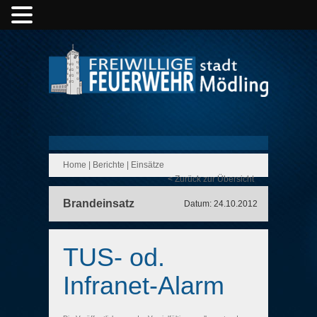
Home
|
Berichte
|
Einsätze
< Zurück zur Übersicht
Brandeinsatz
Datum: 24.10.2012
TUS- od.
Infranet-Alarm