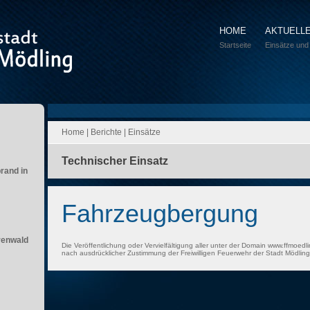
HOME
AKTUELL
Startseite
Einsätze und
Home
|
Berichte
|
Einsätze
Technischer Einsatz
brand in
Fahrzeugbergung
renwald
Die Veröffentlichung oder Vervielfältigung aller unter der Domain www.ffmoedli
nach ausdrücklicher Zustimmung der Freiwilligen Feuerwehr der Stadt Mödling 