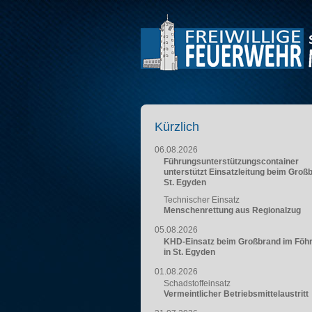
Kürzlich
06.08.2026
Führungsunterstützungscontainer
unterstützt Einsatzleitung beim Groß
St. Egyden
Technischer Einsatz
Menschenrettung aus Regionalzug
05.08.2026
KHD-Einsatz beim Großbrand im Föh
in St. Egyden
01.08.2026
Schadstoffeinsatz
Vermeintlicher Betriebsmittelaustritt