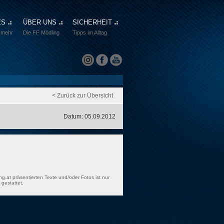
ES
ÜBER UNS
SICHERHEIT
 mehr
Die FF Mödling
Tipps im Alltag
< Zurück zur Übersicht
Datum: 05.09.2012
ng.at präsentierten Texte und/oder Fotos ist nur
gestattet.