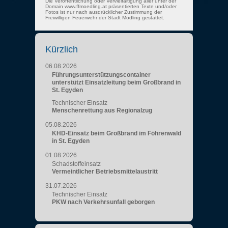
Die Veröffentlichung oder Vervielfältigung aller unter der
Domain www.ffmoedling.at präsentierten Texte und/oder
Fotos ist nur nach ausdrücklicher Zustimmung der
Freiwilligen Feuerwehr der Stadt Mödling gestattet.
Kürzlich
06.08.2026
Führungsunterstützungscontainer
unterstützt Einsatzleitung beim Großbrand in
St. Egyden
Technischer Einsatz
Menschenrettung aus Regionalzug
05.08.2026
KHD-Einsatz beim Großbrand im Föhrenwald
in St. Egyden
01.08.2026
Schadstoffeinsatz
Vermeintlicher Betriebsmittelaustritt
31.07.2026
Technischer Einsatz
PKW nach Verkehrsunfall geborgen