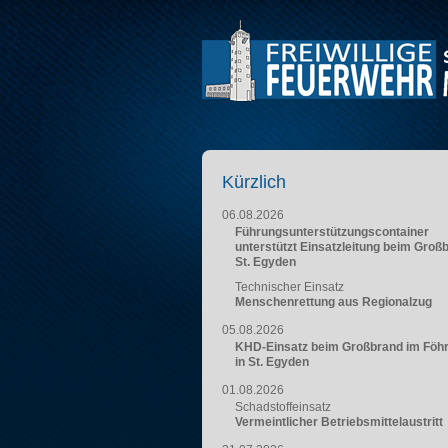
Kürzlich
06.08.2026
Führungsunterstützungscontainer
unterstützt Einsatzleitung beim Groß
St. Egyden
Technischer Einsatz
Menschenrettung aus Regionalzug
05.08.2026
KHD-Einsatz beim Großbrand im Föh
in St. Egyden
01.08.2026
Schadstoffeinsatz
Vermeintlicher Betriebsmittelaustritt