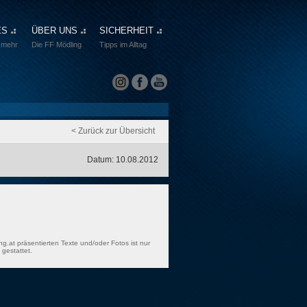
ES
ÜBER UNS
SICHERHEIT
 mehr
Die FF Mödling
Tipps im Alltag
< Zurück zur Übersicht
Datum: 10.08.2012
ng.at präsentierten Texte und/oder Fotos ist nur
gestattet.