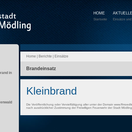
HOME
AKTUELL
Startseite
Einsätze und
Home
|
Berichte
|
Einsätze
Brandeinsatz
brand in
Kleinbrand
renwald
Die Veröffentlichung oder Vervielfältigung aller unter der Domain www.ffmoedli
nach ausdrücklicher Zustimmung der Freiwilligen Feuerwehr der Stadt Mödling 