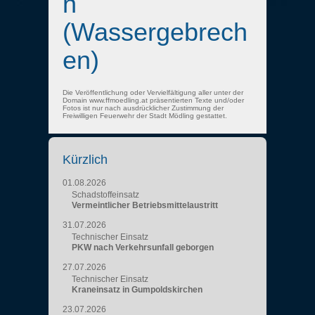
n
(Wassergebrech
en)
Die Veröffentlichung oder Vervielfältigung aller unter der
Domain www.ffmoedling.at präsentierten Texte und/oder
Fotos ist nur nach ausdrücklicher Zustimmung der
Freiwilligen Feuerwehr der Stadt Mödling gestattet.
Kürzlich
01.08.2026
Schadstoffeinsatz
Vermeintlicher Betriebsmittelaustritt
31.07.2026
Technischer Einsatz
PKW nach Verkehrsunfall geborgen
27.07.2026
Technischer Einsatz
Kraneinsatz in Gumpoldskirchen
23.07.2026