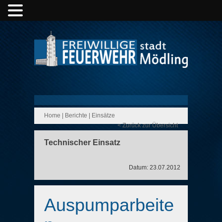
Home
|
Berichte
|
Einsätze
< Zurück zur Übersicht
Technischer Einsatz
Datum: 23.07.2012
Auspumparbeite