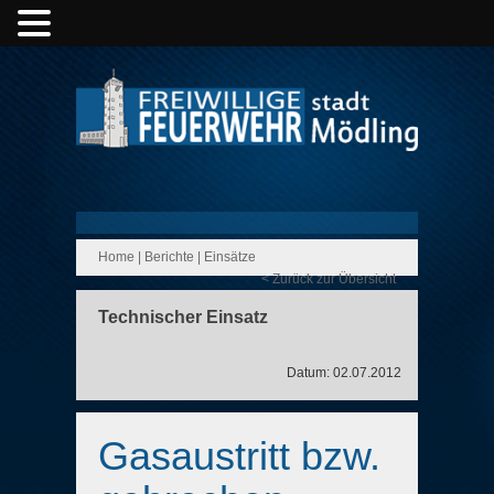
Home
|
Berichte
|
Einsätze
< Zurück zur Übersicht
Technischer Einsatz
Datum: 02.07.2012
Gasaustritt bzw.