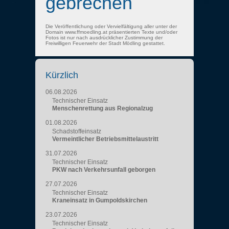
gebrechen
Die Veröffentlichung oder Vervielfältigung aller unter der
Domain www.ffmoedling.at präsentierten Texte und/oder
Fotos ist nur nach ausdrücklicher Zustimmung der
Freiwilligen Feuerwehr der Stadt Mödling gestattet.
Kürzlich
06.08.2026
Technischer Einsatz
Menschenrettung aus Regionalzug
01.08.2026
Schadstoffeinsatz
Vermeintlicher Betriebsmittelaustritt
31.07.2026
Technischer Einsatz
PKW nach Verkehrsunfall geborgen
27.07.2026
Technischer Einsatz
Kraneinsatz in Gumpoldskirchen
23.07.2026
Technischer Einsatz