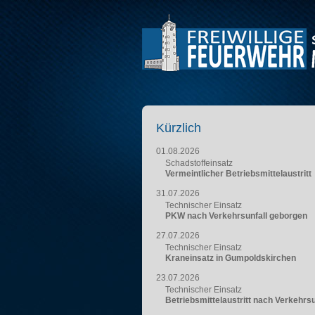
Kürzlich
01.08.2026
Schadstoffeinsatz
Vermeintlicher Betriebsmittelaustritt
31.07.2026
Technischer Einsatz
PKW nach Verkehrsunfall geborgen
27.07.2026
Technischer Einsatz
Kraneinsatz in Gumpoldskirchen
23.07.2026
Technischer Einsatz
Betriebsmittelaustritt nach Verkehrsu