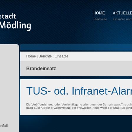
HOME
AKTUELL
Startseite
Einsätze und
Home
|
Berichte
|
Einsätze
Brandeinsatz
TUS- od. Infranet-Ala
Die Veröffentlichung oder Vervielfältigung aller unter der Domain www.ffmoedli
nach ausdrücklicher Zustimmung der Freiwilligen Feuerwehr der Stadt Mödling 
nfall