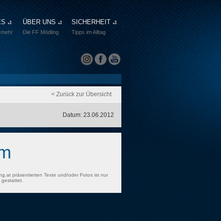
ES
ÜBER UNS
SICHERHEIT
 mehr
Die FF Mödling
Tipps im Alltag
< Zurück zur Übersicht
Datum: 23.06.2012
rm
ng.at präsentierten Texte und/oder Fotos ist nur
gestattet.