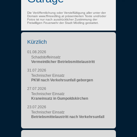
Die Veröffentlichung oder Vervielfältigung aller unter der
Domain www.ffmoedling.at präsentierten Texte und/oder
Fotos ist nur nach ausdrücklicher Zustimmung der
Freiwilligen Feuerwehr der Stadt Mödling gestattet.
Kürzlich
01.08.2026
Schadstoffeinsatz
Vermeintlicher Betriebsmittelaustritt
31.07.2026
Technischer Einsatz
PKW nach Verkehrsunfall geborgen
27.07.2026
Technischer Einsatz
Kraneinsatz in Gumpoldskirchen
23.07.2026
Technischer Einsatz
Betriebsmittelaustritt nach Verkehrsunfall