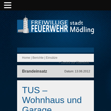
Home
|
Berichte
|
Einsätze
< Zurück zur Übersicht
Brandeinsatz
Datum: 13.06.2012
TUS –
Wohnhaus und
Garage