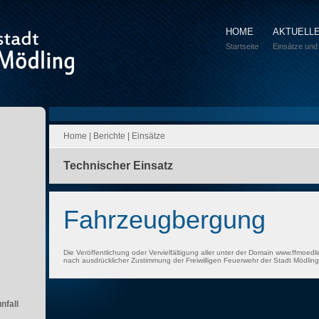
HOME
AKTUELL
Startseite
Einsätze und
Home
|
Berichte
|
Einsätze
Technischer Einsatz
Fahrzeugbergung
Die Veröffentlichung oder Vervielfältigung aller unter der Domain www.ffmoedli
nach ausdrücklicher Zustimmung der Freiwilligen Feuerwehr der Stadt Mödling 
nfall