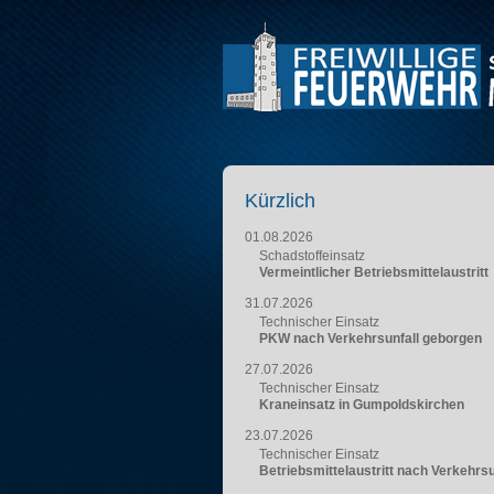
Kürzlich
01.08.2026
Schadstoffeinsatz
Vermeintlicher Betriebsmittelaustritt
31.07.2026
Technischer Einsatz
PKW nach Verkehrsunfall geborgen
27.07.2026
Technischer Einsatz
Kraneinsatz in Gumpoldskirchen
23.07.2026
Technischer Einsatz
Betriebsmittelaustritt nach Verkehrsu