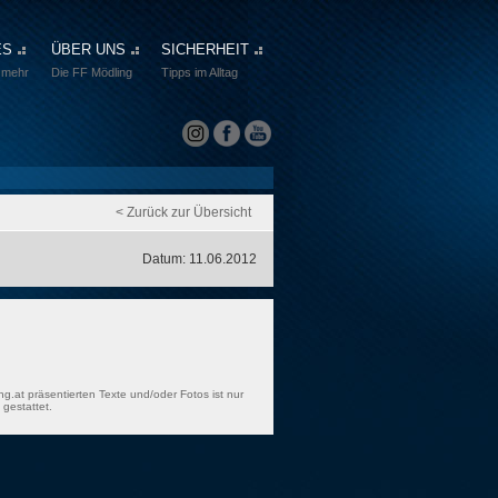
ES
ÜBER UNS
SICHERHEIT
 mehr
Die FF Mödling
Tipps im Alltag
< Zurück zur Übersicht
Datum: 11.06.2012
ng.at präsentierten Texte und/oder Fotos ist nur
gestattet.