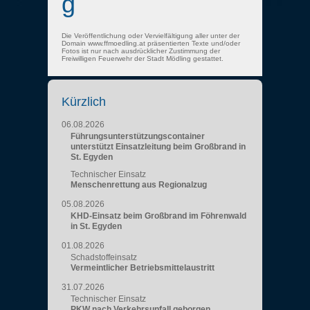
g
Die Veröffentlichung oder Vervielfältigung aller unter der
Domain www.ffmoedling.at präsentierten Texte und/oder
Fotos ist nur nach ausdrücklicher Zustimmung der
Freiwilligen Feuerwehr der Stadt Mödling gestattet.
Kürzlich
06.08.2026
Führungsunterstützungscontainer
unterstützt Einsatzleitung beim Großbrand in
St. Egyden
Technischer Einsatz
Menschenrettung aus Regionalzug
05.08.2026
KHD-Einsatz beim Großbrand im Föhrenwald
in St. Egyden
01.08.2026
Schadstoffeinsatz
Vermeintlicher Betriebsmittelaustritt
31.07.2026
Technischer Einsatz
PKW nach Verkehrsunfall geborgen