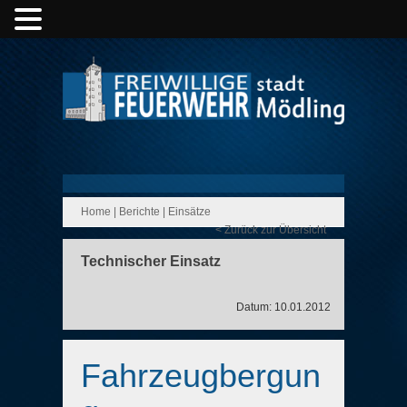
Home
|
Berichte
|
Einsätze
< Zurück zur Übersicht
Technischer Einsatz
Datum: 10.01.2012
Fahrzeugbergun