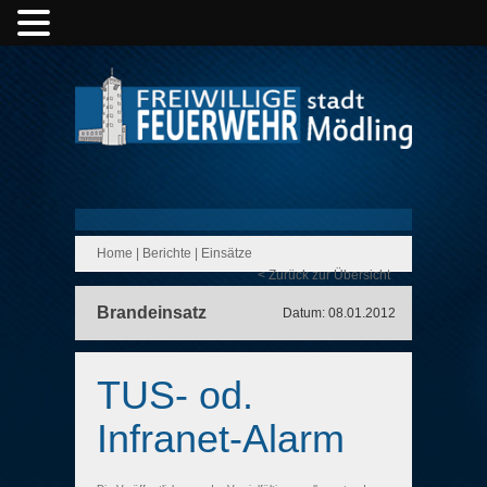
Home
|
Berichte
|
Einsätze
< Zurück zur Übersicht
Brandeinsatz
Datum: 08.01.2012
TUS- od.
Infranet-Alarm