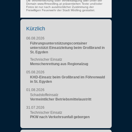
Die Veröffentlichung oder Vervielfältigung aller unter der
Domain www.ffmoedling.at präsentierten Texte und/oder
Fotos ist nur nach ausdrücklicher Zustimmung der
Freiwilligen Feuerwehr der Stadt Mödling gestattet.
Kürzlich
06.08.2026
Führungsunterstützungscontainer
unterstützt Einsatzleitung beim Großbrand in
St. Egyden
Technischer Einsatz
Menschenrettung aus Regionalzug
05.08.2026
KHD-Einsatz beim Großbrand im Föhrenwald
in St. Egyden
01.08.2026
Schadstoffeinsatz
Vermeintlicher Betriebsmittelaustritt
31.07.2026
Technischer Einsatz
PKW nach Verkehrsunfall geborgen