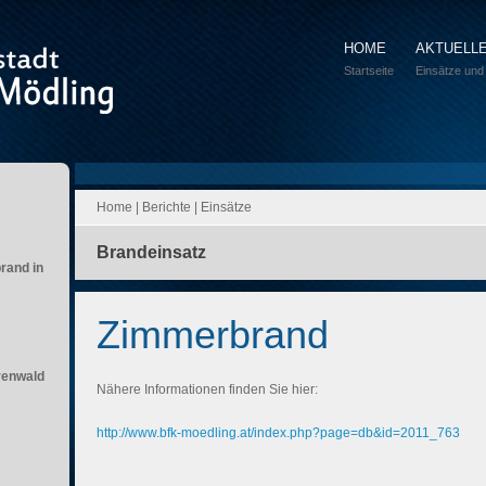
HOME
AKTUELL
Startseite
Einsätze und
Home
|
Berichte
|
Einsätze
Brandeinsatz
brand in
Zimmerbrand
renwald
Nähere Informationen finden Sie hier:
http://www.bfk-moedling.at/index.php?page=db&id=2011_763