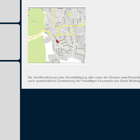
Die Veröffentlichung oder Vervielfältigung aller unter der Domain www.ffmoedli
nach ausdrücklicher Zustimmung der Freiwilligen Feuerwehr der Stadt Mödling 