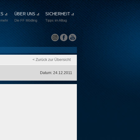
ES
ÜBER UNS
SICHERHEIT
 mehr
Die FF Mödling
Tipps im Alltag
< Zurück zur Übersicht
Datum: 24.12.2011