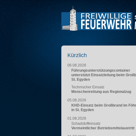
Kürzlich
06.08.2026
Führungsunterstützungscontainer
unterstützt Einsatzleitung beim Groß
St. Egyden
Technischer Einsatz
Menschenrettung aus Regionalzug
05.08.2026
KHD-Einsatz beim Großbrand im Föh
in St. Egyden
01.08.2026
Schadstoffeinsatz
Vermeintlicher Betriebsmittelaustritt