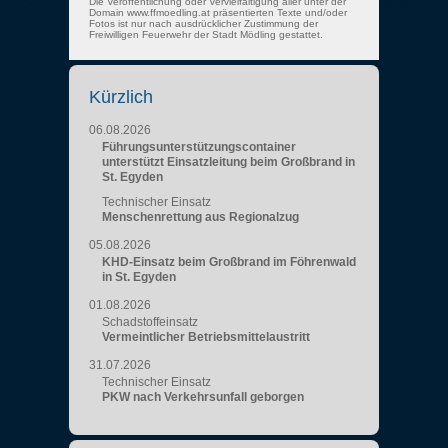
Die Veröffentlichung oder Vervielfältigung aller unter der
Domain www.ffmoedling.at präsentierten Texte und/oder
Fotos ist nur nach ausdrücklicher Zustimmung der
Freiwilligen Feuerwehr der Stadt Mödling gestattet.
Kürzlich
06.08.2026
Führungsunterstützungscontainer
unterstützt Einsatzleitung beim Großbrand in
St. Egyden
Technischer Einsatz
Menschenrettung aus Regionalzug
05.08.2026
KHD-Einsatz beim Großbrand im Föhrenwald
in St. Egyden
01.08.2026
Schadstoffeinsatz
Vermeintlicher Betriebsmittelaustritt
31.07.2026
Technischer Einsatz
PKW nach Verkehrsunfall geborgen