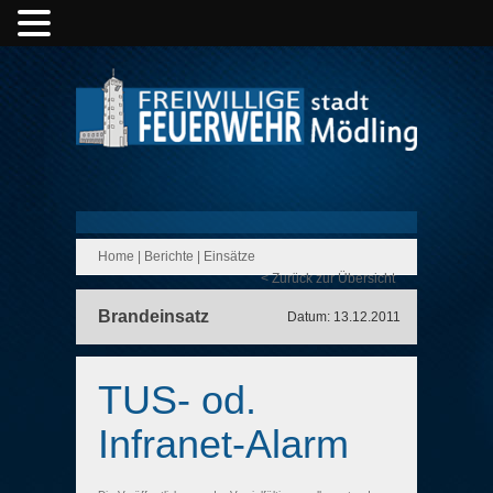
Home
|
Berichte
|
Einsätze
< Zurück zur Übersicht
Brandeinsatz
Datum: 13.12.2011
TUS- od.
Infranet-Alarm