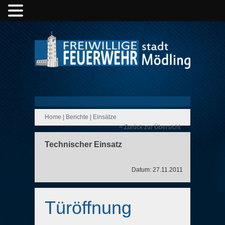
Home
|
Berichte
|
Einsätze
< Zurück zur Übersicht
Technischer Einsatz
Datum: 27.11.2011
Türöffnung