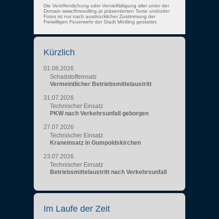
Die Veröffentlichung oder Vervielfältigung aller unter der
Domain www.ffmoedling.at präsentierten Texte und/oder
Fotos ist nur nach ausdrücklicher Zustimmung der
Freiwilligen Feuerwehr der Stadt Mödling gestattet.
Kürzlich
01.08.2026
Schadstoffeinsatz
Vermeintlicher Betriebsmittelaustritt
31.07.2026
Technischer Einsatz
PKW nach Verkehrsunfall geborgen
27.07.2026
Technischer Einsatz
Kraneinsatz in Gumpoldskirchen
23.07.2026
Technischer Einsatz
Betriebsmittelaustritt nach Verkehrsunfall
Im Laufe der Zeit