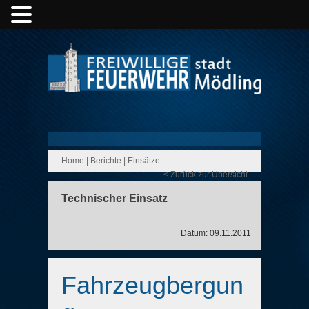
Home
|
Berichte
|
Einsätze
< Zurück zur Übersicht
Technischer Einsatz
Datum: 09.11.2011
Fahrzeugbergun