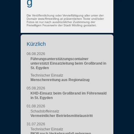
g
Die Veröffentlichung oder Vervielfältigung aller unter der
Domain www.ffmoedling.at präsentierten Texte und/oder
Fotos ist nur nach ausdrücklicher Zustimmung der
Freiwilligen Feuerwehr der Stadt Mödling gestattet.
Kürzlich
06.08.2026
Führungsunterstützungscontainer
unterstützt Einsatzleitung beim Großbrand in
St. Egyden
Technischer Einsatz
Menschenrettung aus Regionalzug
05.08.2026
KHD-Einsatz beim Großbrand im Föhrenwald
in St. Egyden
01.08.2026
Schadstoffeinsatz
Vermeintlicher Betriebsmittelaustritt
31.07.2026
Technischer Einsatz
PKW nach Verkehrsunfall geborgen