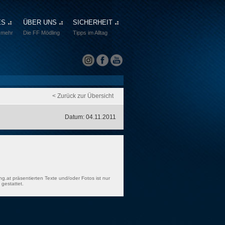
ES
ÜBER UNS
SICHERHEIT
 mehr
Die FF Mödling
Tipps im Alltag
< Zurück zur Übersicht
Datum: 04.11.2011
ng.at präsentierten Texte und/oder Fotos ist nur
gestattet.