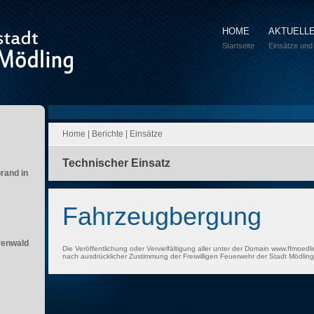
HOME
AKTUELL
Startseite
Einsätze und
Home
|
Berichte
|
Einsätze
Technischer Einsatz
brand in
Fahrzeugbergung
renwald
Die Veröffentlichung oder Vervielfältigung aller unter der Domain www.ffmoedli
nach ausdrücklicher Zustimmung der Freiwilligen Feuerwehr der Stadt Mödling 