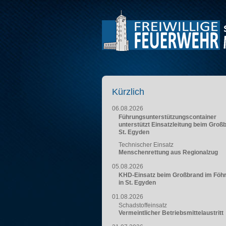
Kürzlich
06.08.2026
Führungsunterstützungscontainer
unterstützt Einsatzleitung beim Groß
St. Egyden
Technischer Einsatz
Menschenrettung aus Regionalzug
05.08.2026
KHD-Einsatz beim Großbrand im Föh
in St. Egyden
01.08.2026
Schadstoffeinsatz
Vermeintlicher Betriebsmittelaustritt