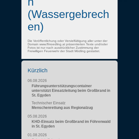
n
(Wassergebrech
en)
Die Veröffentlichung oder Vervielfältigung aller unter der
Domain www.ffmoedling.at präsentierten Texte und/oder
Fotos ist nur nach ausdrücklicher Zustimmung der
Freiwilligen Feuerwehr der Stadt Mödling gestattet.
Kürzlich
06.08.2026
Führungsunterstützungscontainer
unterstützt Einsatzleitung beim Großbrand in
St. Egyden
Technischer Einsatz
Menschenrettung aus Regionalzug
05.08.2026
KHD-Einsatz beim Großbrand im Föhrenwald
in St. Egyden
01.08.2026