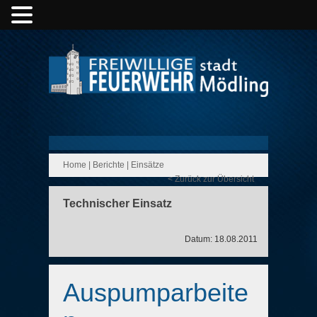
Home
|
Berichte
|
Einsätze
< Zurück zur Übersicht
Technischer Einsatz
Datum: 18.08.2011
Auspumparbeite