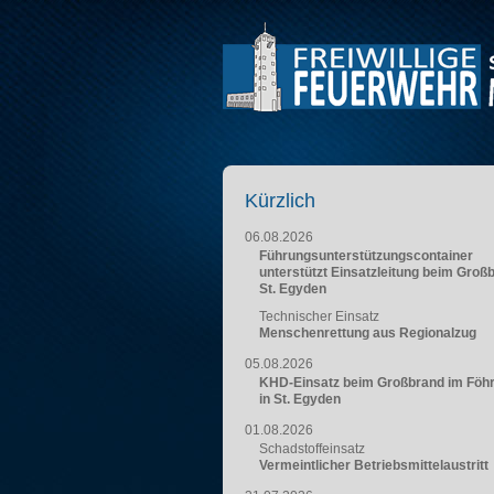
Kürzlich
06.08.2026
Führungsunterstützungscontainer
unterstützt Einsatzleitung beim Groß
St. Egyden
Technischer Einsatz
Menschenrettung aus Regionalzug
05.08.2026
KHD-Einsatz beim Großbrand im Föh
in St. Egyden
01.08.2026
Schadstoffeinsatz
Vermeintlicher Betriebsmittelaustritt