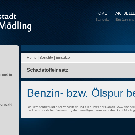
HOME
AKTUELL
Startseite
Einsätze und
Home
|
Berichte
|
Einsätze
Schadstoffeinsatz
brand in
Benzin- bzw. Ölspur b
renwald
Die Veröffentlichung oder Vervielfältigung aller unter der Domain www.ffmoedli
nach ausdrücklicher Zustimmung der Freiwilligen Feuerwehr der Stadt Mödling 