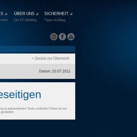
ES
ÜBER UNS
SICHERHEIT
 mehr
Die FF Mödling
Tipps im Alltag
< Zurück zur Übersicht
Datum: 10.07.2011
eseitigen
ng.at präsentierten Texte und/oder Fotos ist nur
gestattet.