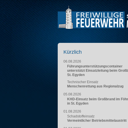
Kürzlich
06.08.2026
Führungsunterstützungscontainer
unterstützt Einsatzleitung beim Groß
St. Egyden
Technischer Einsatz
Menschenrettung aus Regionalzug
05.08.2026
KHD-Einsatz beim Großbrand im Föh
in St. Egyden
01.08.2026
Schadstoffeinsatz
Vermeintlicher Betriebsmittelaustritt