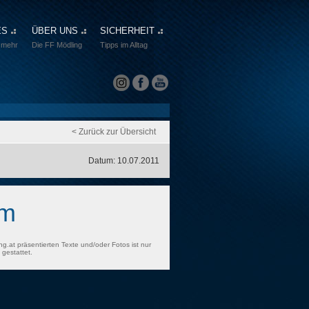
ES
ÜBER UNS
SICHERHEIT
 mehr
Die FF Mödling
Tipps im Alltag
< Zurück zur Übersicht
Datum: 10.07.2011
rm
ng.at präsentierten Texte und/oder Fotos ist nur
gestattet.