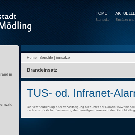
HOME
AKTUELL
Startseite
Einsätze und
Home
|
Berichte
|
Einsätze
Brandeinsatz
brand in
TUS- od. Infranet-Ala
renwald
Die Veröffentlichung oder Vervielfältigung aller unter der Domain www.ffmoedli
nach ausdrücklicher Zustimmung der Freiwilligen Feuerwehr der Stadt Mödling 