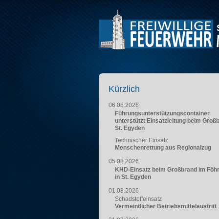
Kürzlich
06.08.2026
Führungsunterstützungscontainer
unterstützt Einsatzleitung beim Groß
St. Egyden
Technischer Einsatz
Menschenrettung aus Regionalzug
05.08.2026
KHD-Einsatz beim Großbrand im Föh
in St. Egyden
01.08.2026
Schadstoffeinsatz
Vermeintlicher Betriebsmittelaustritt