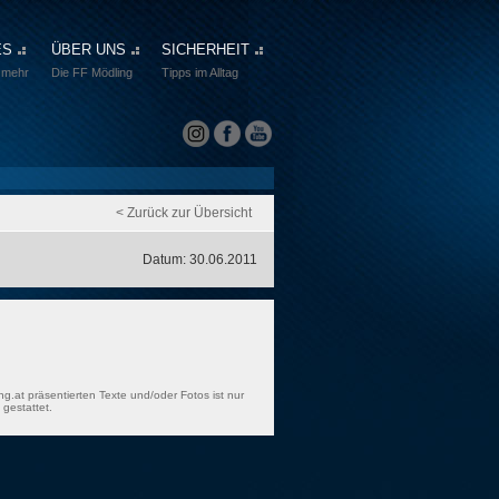
ES
ÜBER UNS
SICHERHEIT
 mehr
Die FF Mödling
Tipps im Alltag
< Zurück zur Übersicht
Datum: 30.06.2011
ng.at präsentierten Texte und/oder Fotos ist nur
gestattet.