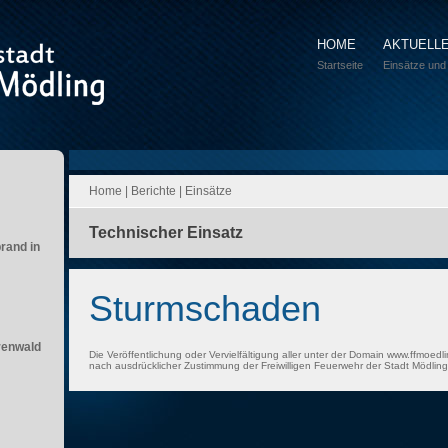
HOME
AKTUELL
Startseite
Einsätze und
Home
|
Berichte
|
Einsätze
Technischer Einsatz
brand in
Sturmschaden
renwald
Die Veröffentlichung oder Vervielfältigung aller unter der Domain www.ffmoedli
nach ausdrücklicher Zustimmung der Freiwilligen Feuerwehr der Stadt Mödling 