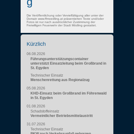
g
Die Veröffentlichung oder Vervielfältigung aller unter der
Domain www.ffmoedling.at präsentierten Texte und/oder
Fotos ist nur nach ausdrücklicher Zustimmung der
Freiwilligen Feuerwehr der Stadt Mödling gestattet.
Kürzlich
06.08.2026
Führungsunterstützungscontainer
unterstützt Einsatzleitung beim Großbrand in
St. Egyden
Technischer Einsatz
Menschenrettung aus Regionalzug
05.08.2026
KHD-Einsatz beim Großbrand im Föhrenwald
in St. Egyden
01.08.2026
Schadstoffeinsatz
Vermeintlicher Betriebsmittelaustritt
31.07.2026
Technischer Einsatz
PKW nach Verkehrsunfall geborgen