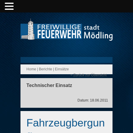
Home
|
Berichte
|
Einsätze
< Zurück zur Übersicht
Technischer Einsatz
Datum: 18.06.2011
Fahrzeugbergun