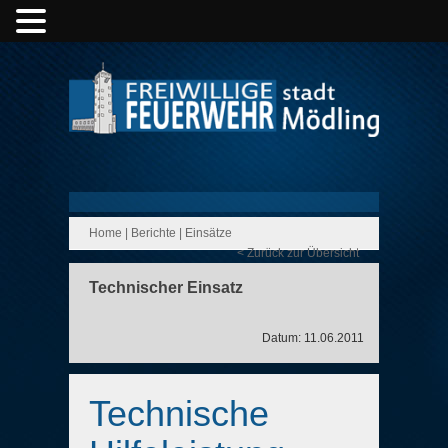
Home
|
Berichte
|
Einsätze
< Zurück zur Übersicht
Technischer Einsatz
Datum: 11.06.2011
Technische