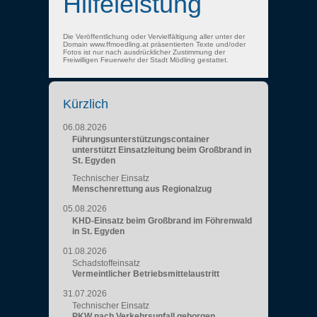
Hilfeleistung
Die Veröffentlichung oder Vervielfältigung aller unter der
Domain www.ffmoedling.at präsentierten Texte und/oder
Fotos ist nur nach ausdrücklicher Zustimmung der
Freiwilligen Feuerwehr der Stadt Mödling gestattet.
Kürzlich
06.08.2026
Führungsunterstützungscontainer
unterstützt Einsatzleitung beim Großbrand in
St. Egyden
Technischer Einsatz
Menschenrettung aus Regionalzug
05.08.2026
KHD-Einsatz beim Großbrand im Föhrenwald
in St. Egyden
01.08.2026
Schadstoffeinsatz
Vermeintlicher Betriebsmittelaustritt
31.07.2026
Technischer Einsatz
PKW nach Verkehrsunfall geborgen