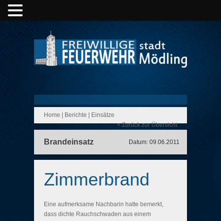
Home
|
Berichte
|
Einsätze
< Zurück zur Übersicht
Brandeinsatz
Datum: 09.06.2011
Zimmerbrand
Eine aufmerksame Nachbarin hatte bemerkt,
dass dichte Rauchschwaden aus einem