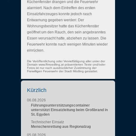
Küchenfenster drangen und die Feuerwehr
alarmiert. Nach dem Eintreffen des ersten
Einsatzfahrzeuges konnte jedoch rasch
Entwarnung gegeben werden: Der
Wohnungsbesitzer hatte das Küchenfenster
geöffnet um den Rauch, den sein angebranntes
Essen verursacht hatte, abziehen zu lassen. Die
Feuerwehr konnte nach wenigen Minuten wieder
einrücken.
Die Veröffentlichung oder Vervielfältigung aller unter der
Domain www.ffmoedling.at präsentierten Texte und/oder
Fotos ist nur nach ausdrücklicher Zustimmung der
Freiwilligen Feuerwehr der Stadt Mödling gestattet.
Kürzlich
06.08.2026
Führungsunterstützungscontainer
unterstützt Einsatzleitung beim Großbrand in
St. Egyden
Technischer Einsatz
Menschenrettung aus Regionalzug
05.08.2026