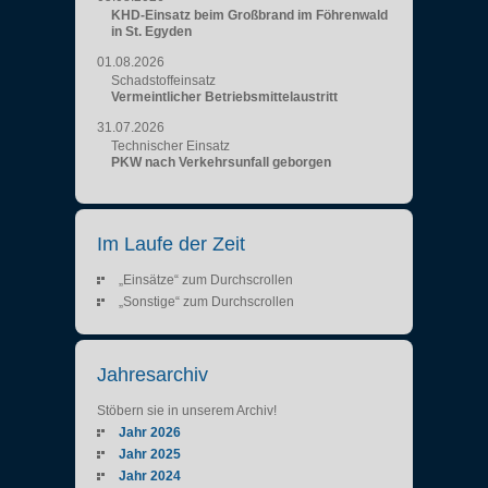
KHD-Einsatz beim Großbrand im Föhrenwald
in St. Egyden
01.08.2026
Schadstoffeinsatz
Vermeintlicher Betriebsmittelaustritt
31.07.2026
Technischer Einsatz
PKW nach Verkehrsunfall geborgen
Im Laufe der Zeit
„Einsätze“ zum Durchscrollen
„Sonstige“ zum Durchscrollen
Jahresarchiv
Stöbern sie in unserem Archiv!
Jahr 2026
Jahr 2025
Jahr 2024