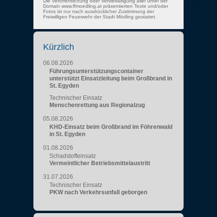
Die Veröffentlichung oder Vervielfältigung aller unter der
Domain www.ffmoedling.at präsentierten Texte und/oder
Fotos ist nur nach ausdrücklicher Zustimmung der
Freiwilligen Feuerwehr der Stadt Mödling gestattet.
Kürzlich
06.08.2026
Führungsunterstützungscontainer
unterstützt Einsatzleitung beim Großbrand in
St. Egyden
Technischer Einsatz
Menschenrettung aus Regionalzug
05.08.2026
KHD-Einsatz beim Großbrand im Föhrenwald
in St. Egyden
01.08.2026
Schadstoffeinsatz
Vermeintlicher Betriebsmittelaustritt
31.07.2026
Technischer Einsatz
PKW nach Verkehrsunfall geborgen