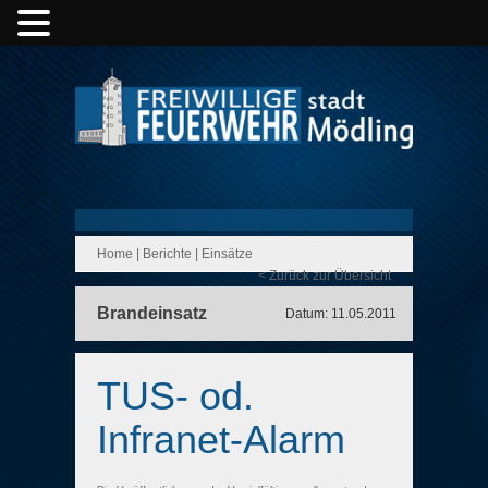
Home
|
Berichte
|
Einsätze
< Zurück zur Übersicht
Brandeinsatz
Datum: 11.05.2011
TUS- od.
Infranet-Alarm