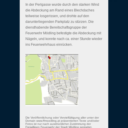
In der Perlgasse wurde durch den starken Wind
die Abdeckung am Rand eines Blechdaches
teilweise losgerissen, und drohte auf den
darunterliegenden Parkplatz zu stürzen. Die
diensthabende Bereitschaftsgruppe der
Feuerwehr Mödling befestigte die Abdeckung mit
Nägeln, und konnte nach ca. einer Stunde wieder
ins Feuerwehrhaus einrücken.
Die Veröffentlichung oder Vervielfältigung aller unter der
Domain www.ffmoedling.at präsentierten Texte und/oder
Fotos ist nur nach ausdrücklicher Zustimmung der
Freiwilligen Feuerwehr der Stadt Mödling gestattet.