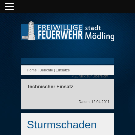
Home
|
Berichte
|
Einsätze
< Zurück zur Übersicht
Technischer Einsatz
Datum: 12.04.2011
Sturmschaden