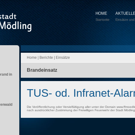
HOME
AKTUELL
Startseite
Einsätze und
Home
|
Berichte
|
Einsätze
Brandeinsatz
brand in
TUS- od. Infranet-Ala
renwald
Die Veröffentlichung oder Vervielfältigung aller unter der Domain www.ffmoedli
nach ausdrücklicher Zustimmung der Freiwilligen Feuerwehr der Stadt Mödling 