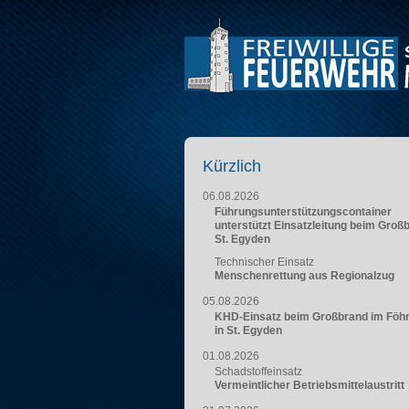
Kürzlich
06.08.2026
Führungsunterstützungscontainer
unterstützt Einsatzleitung beim Groß
St. Egyden
Technischer Einsatz
Menschenrettung aus Regionalzug
05.08.2026
KHD-Einsatz beim Großbrand im Föh
in St. Egyden
01.08.2026
Schadstoffeinsatz
Vermeintlicher Betriebsmittelaustritt