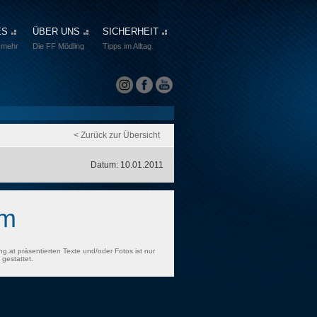
ES
ÜBER UNS
SICHERHEIT
 mehr
Die FF Mödling
Tipps im Alltag
< Zurück zur Übersicht
Datum: 10.01.2011
rm
ng.at präsentierten Texte und/oder Fotos ist nur
gestattet.