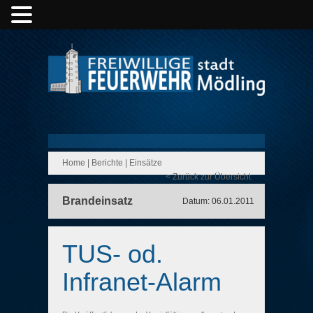
Home
|
Berichte
|
Einsätze
< Zurück zur Übersicht
Brandeinsatz
Datum: 06.01.2011
TUS- od.
Infranet-Alarm