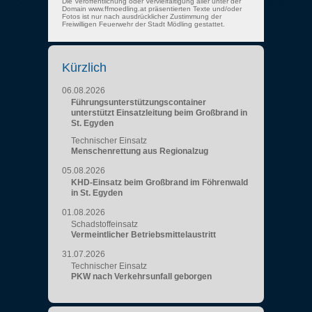
Die Veröffentlichung oder Vervielfältigung aller unter der
Domain www.ffmoedling.at präsentierten Texte und/oder
Fotos ist nur nach ausdrücklicher Zustimmung der
Freiwilligen Feuerwehr der Stadt Mödling gestattet.
Kürzlich
06.08.2026
Führungsunterstützungscontainer
unterstützt Einsatzleitung beim Großbrand in
St. Egyden
Technischer Einsatz
Menschenrettung aus Regionalzug
05.08.2026
KHD-Einsatz beim Großbrand im Föhrenwald
in St. Egyden
01.08.2026
Schadstoffeinsatz
Vermeintlicher Betriebsmittelaustritt
31.07.2026
Technischer Einsatz
PKW nach Verkehrsunfall geborgen