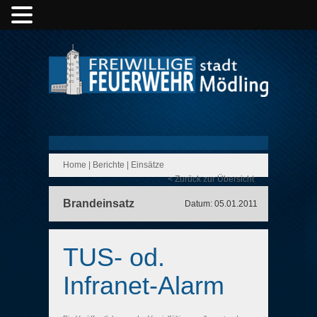
Home
|
Berichte
|
Einsätze
< Zurück zur Übersicht
Brandeinsatz
Datum: 05.01.2011
TUS- od.
Infranet-Alarm