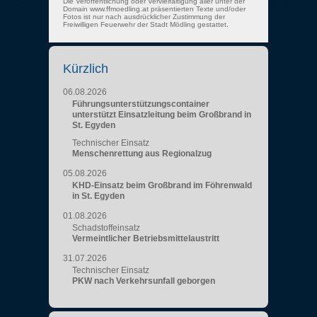
Die Veröffentlichung oder Vervielfältigung aller unter der
Domain www.ffmoedling.at präsentierten Texte und/oder
Fotos ist nur nach ausdrücklicher Zustimmung der
Freiwilligen Feuerwehr der Stadt Mödling gestattet.
Kürzlich
06.08.2026
Führungsunterstützungscontainer
unterstützt Einsatzleitung beim Großbrand in
St. Egyden
Technischer Einsatz
Menschenrettung aus Regionalzug
05.08.2026
KHD-Einsatz beim Großbrand im Föhrenwald
in St. Egyden
01.08.2026
Schadstoffeinsatz
Vermeintlicher Betriebsmittelaustritt
31.07.2026
Technischer Einsatz
PKW nach Verkehrsunfall geborgen