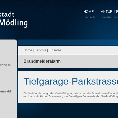
HOME
AKTUELL
Startseite
Einsätze und
Home
|
Berichte
|
Einsätze
Brandmelderalarm
brand in
Tiefgarage-Parkstrass
renwald
Die Veröffentlichung oder Vervielfältigung aller unter der Domain www.ffmoedli
nach ausdrücklicher Zustimmung der Freiwilligen Feuerwehr der Stadt Mödling 