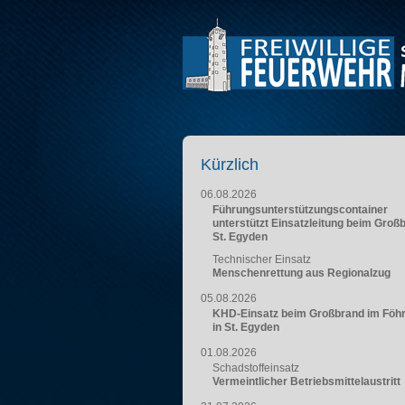
Kürzlich
06.08.2026
Führungsunterstützungscontainer
unterstützt Einsatzleitung beim Groß
St. Egyden
Technischer Einsatz
Menschenrettung aus Regionalzug
05.08.2026
KHD-Einsatz beim Großbrand im Föh
in St. Egyden
01.08.2026
Schadstoffeinsatz
Vermeintlicher Betriebsmittelaustritt