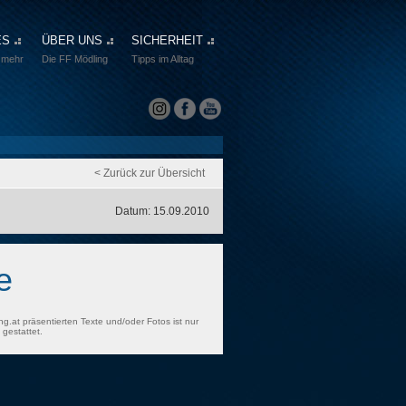
ES
ÜBER UNS
SICHERHEIT
 mehr
Die FF Mödling
Tipps im Alltag
< Zurück zur Übersicht
Datum: 15.09.2010
e
ng.at präsentierten Texte und/oder Fotos ist nur
gestattet.