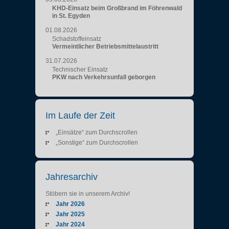
KHD-Einsatz beim Großbrand im Föhrenwald
in St. Egyden
01.08.2026
Schadstoffeinsatz
Vermeintlicher Betriebsmittelaustritt
31.07.2026
Technischer Einsatz
PKW nach Verkehrsunfall geborgen
Im Laufe der Zeit
„Einsätze“ zum Durchscrollen
„Sonstige“ zum Durchscrollen
Jahresarchiv
Stöbern sie in unserem Archiv!
Jahr 2026
Jahr 2025
Jahr 2024