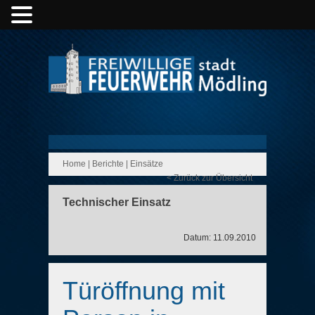
Home
|
Berichte
|
Einsätze
< Zurück zur Übersicht
Technischer Einsatz
Datum: 11.09.2010
Türöffnung mit