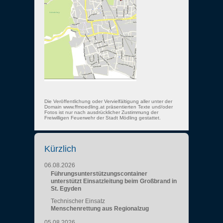
Die Veröffentlichung oder Vervielfältigung aller unter der
Domain www.ffmoedling.at präsentierten Texte und/oder
Fotos ist nur nach ausdrücklicher Zustimmung der
Freiwilligen Feuerwehr der Stadt Mödling gestattet.
Kürzlich
06.08.2026
Führungsunterstützungscontainer
unterstützt Einsatzleitung beim Großbrand in
St. Egyden
Technischer Einsatz
Menschenrettung aus Regionalzug
05.08.2026