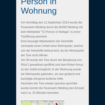
Person in
Wohnung
Am Vormittag des 11.September 2010 wurde die
Feuerwehr Mödling durch die BAWZ Mödling mit
dem Meldebild "T2-Person in Notlage" zu einer
Türöffnung alarmiert.
Eine besorgte Mitarbeiterin der Heimhilfe
vermutete einen Unfall einer Wohnpartei, welche
von der Heimhilfe betreut wird, da die Wohnpartei
die Türe nicht öffnete.
Vor Ort wurde die Türe durch die Besatzung von
Rüst 2 gewaltsam geöffnet und dem Roten Kreuz
so der Zutritt ermöglicht. In der Wohnung wurde
die Wohnpartei gefunden, sie war gestürzt und
benötigte dringend ärztliche Hilfe.
Nachdem die Türe wieder sperrbar gerichtet
wurde konnte die Feuerwehr Mödling den Einsatz
nach ca. 25 Minuten beenden.