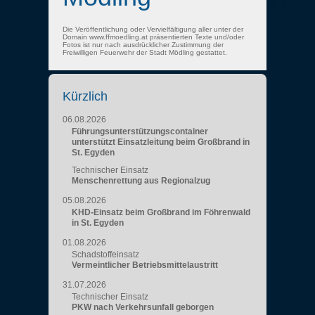
Die Veröffentlichung oder Vervielfältigung aller unter der
Domain www.ffmoedling.at präsentierten Texte und/oder
Fotos ist nur nach ausdrücklicher Zustimmung der
Freiwilligen Feuerwehr der Stadt Mödling gestattet.
Kürzlich
06.08.2026
Führungsunterstützungscontainer
unterstützt Einsatzleitung beim Großbrand in
St. Egyden
Technischer Einsatz
Menschenrettung aus Regionalzug
05.08.2026
KHD-Einsatz beim Großbrand im Föhrenwald
in St. Egyden
01.08.2026
Schadstoffeinsatz
Vermeintlicher Betriebsmittelaustritt
31.07.2026
Technischer Einsatz
PKW nach Verkehrsunfall geborgen