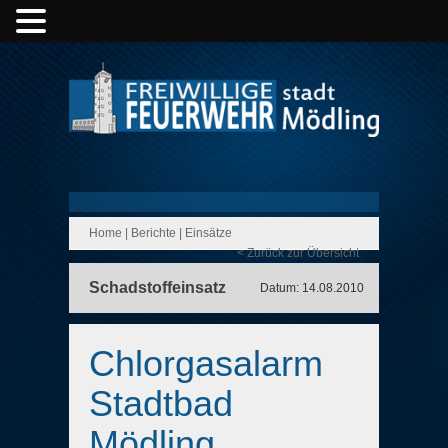
Home
|
Berichte
|
Einsätze
< Zurück zur Übersicht
Schadstoffeinsatz
Datum: 14.08.2010
Chlorgasalarm
Stadtbad
Mödling