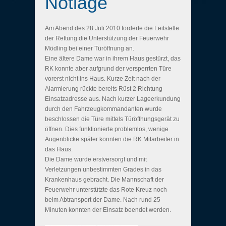
Notlage
Am Abend des 28.Juli 2010 forderte die Leitstelle
der Rettung die Unterstützung der Feuerwehr
Mödling bei einer Türöffnung an.
Eine ältere Dame war in ihrem Haus gestürzt, das
RK konnte aber aufgrund der versperrten Türe
vorerst nicht ins Haus. Kurze Zeit nach der
Alarmierung rückte bereits Rüst 2 Richtung
Einsatzadresse aus. Nach kurzer Lageerkundung
durch den Fahrzeugkommandanten wurde
beschlossen die Türe mittels Türöffnungsgerät zu
öffnen. Dies funktionierte problemlos, wenige
Augenblicke später konnten die RK Mitarbeiter in
das Haus.
Die Dame wurde erstversorgt und mit
Verletzungen unbestimmten Grades in das
Krankenhaus gebracht. Die Mannschaft der
Feuerwehr unterstützte das Rote Kreuz noch
beim Abtransport der Dame. Nach rund 25
Minuten konnten der Einsatz beendet werden.