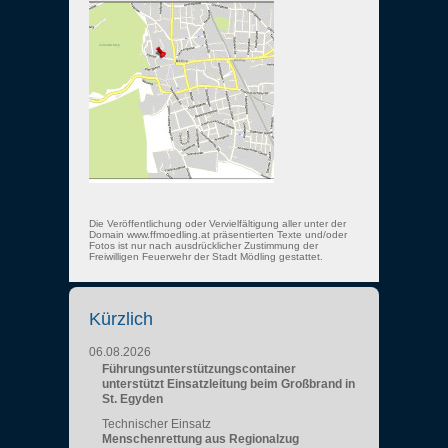
Die Veröffentlichung oder Vervielfältigung aller unter der
Domain www.ffmoedling.at präsentierten Texte und/oder
Fotos ist nur nach ausdrücklicher Zustimmung der
Freiwilligen Feuerwehr der Stadt Mödling gestattet.
Kürzlich
06.08.2026
Führungsunterstützungscontainer
unterstützt Einsatzleitung beim Großbrand in
St. Egyden
Technischer Einsatz
Menschenrettung aus Regionalzug