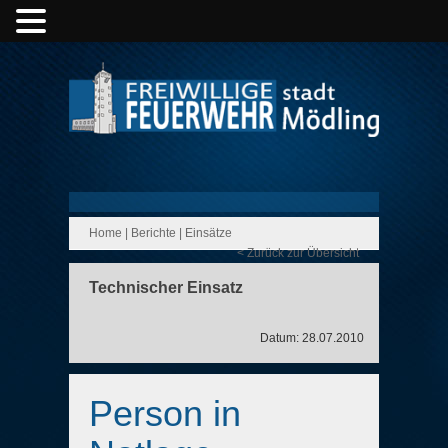
Home
|
Berichte
|
Einsätze
< Zurück zur Übersicht
Technischer Einsatz
Datum: 28.07.2010
Person in