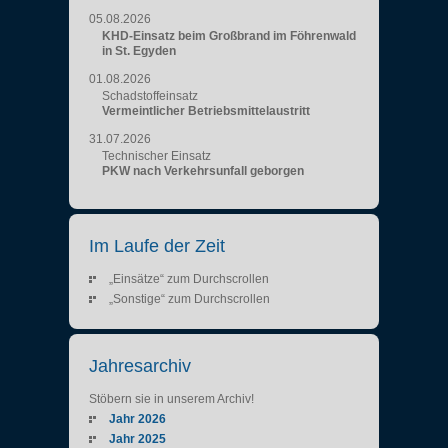
05.08.2026
KHD-Einsatz beim Großbrand im Föhrenwald
in St. Egyden
01.08.2026
Schadstoffeinsatz
Vermeintlicher Betriebsmittelaustritt
31.07.2026
Technischer Einsatz
PKW nach Verkehrsunfall geborgen
Im Laufe der Zeit
„Einsätze“ zum Durchscrollen
„Sonstige“ zum Durchscrollen
Jahresarchiv
Stöbern sie in unserem Archiv!
Jahr 2026
Jahr 2025