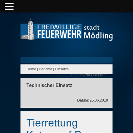
Home
|
Berichte
|
Einsätze
< Zurück zur Übersicht
Technischer Einsatz
Datum: 25.06.2010
Tierrettung