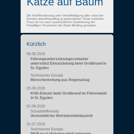
Katze auf Baum
Die Veröffentlichung oder Vervielfältigung aller unter der
Domain www.ffmoedling.at präsentierten Texte und/oder
Fotos ist nur nach ausdrücklicher Zustimmung der
Freiwilligen Feuerwehr der Stadt Mödling gestattet.
Kürzlich
06.08.2026
Führungsunterstützungscontainer
unterstützt Einsatzleitung beim Großbrand in
St. Egyden
Technischer Einsatz
Menschenrettung aus Regionalzug
05.08.2026
KHD-Einsatz beim Großbrand im Föhrenwald
in St. Egyden
01.08.2026
Schadstoffeinsatz
Vermeintlicher Betriebsmittelaustritt
31.07.2026
Technischer Einsatz
PKW nach Verkehrsunfall geborgen