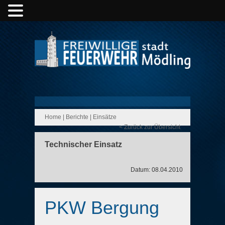
Home
|
Berichte
|
Einsätze
< Zurück zur Übersicht
Technischer Einsatz
Datum: 08.04.2010
PKW Bergung