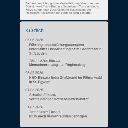
Die Veröffentlichung oder Vervielfältigung aller unter der
Domain www.ffmoedling.at präsentierten Texte und/oder
Fotos ist nur nach ausdrücklicher Zustimmung der
Freiwilligen Feuerwehr der Stadt Mödling gestattet.
Kürzlich
06.08.2026
Führungsunterstützungscontainer
unterstützt Einsatzleitung beim Großbrand in
St. Egyden
Technischer Einsatz
Menschenrettung aus Regionalzug
05.08.2026
KHD-Einsatz beim Großbrand im Föhrenwald
in St. Egyden
01.08.2026
Schadstoffeinsatz
Vermeintlicher Betriebsmittelaustritt
31.07.2026
Technischer Einsatz
PKW nach Verkehrsunfall geborgen