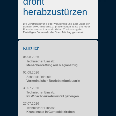
droht
herabzustürzen
Die Veröffentlichung oder Vervielfältigung aller unter der
Domain www.ffmoedling.at präsentierten Texte und/oder
Fotos ist nur nach ausdrücklicher Zustimmung der
Freiwilligen Feuerwehr der Stadt Mödling gestattet.
Kürzlich
06.08.2026
Technischer Einsatz
Menschenrettung aus Regionalzug
01.08.2026
Schadstoffeinsatz
Vermeintlicher Betriebsmittelaustritt
31.07.2026
Technischer Einsatz
PKW nach Verkehrsunfall geborgen
27.07.2026
Technischer Einsatz
Kraneinsatz in Gumpoldskirchen