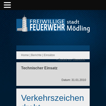
Home
|
Berichte
|
Einsätze
< Zurück zur Übersicht
Technischer Einsatz
Datum: 31.01.2010
Verkehrszeichen