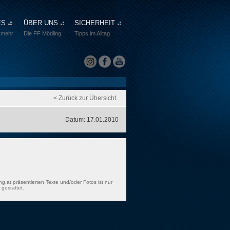
ES
ÜBER UNS
SICHERHEIT
 mehr
Die FF Mödling
Tipps im Alltag
< Zurück zur Übersicht
Datum: 17.01.2010
ng.at präsentierten Texte und/oder Fotos ist nur
gestattet.