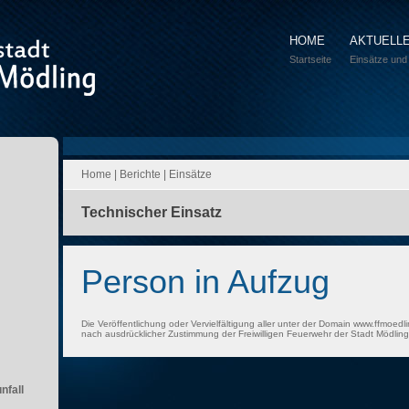
HOME
AKTUELL
Startseite
Einsätze und
Home
|
Berichte
|
Einsätze
Technischer Einsatz
Person in Aufzug
Die Veröffentlichung oder Vervielfältigung aller unter der Domain www.ffmoedli
nach ausdrücklicher Zustimmung der Freiwilligen Feuerwehr der Stadt Mödling 
nfall