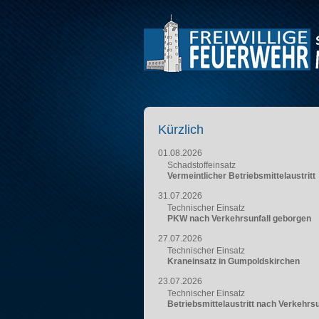
Kürzlich
01.08.2026
Schadstoffeinsatz
Vermeintlicher Betriebsmittelaustritt
31.07.2026
Technischer Einsatz
PKW nach Verkehrsunfall geborgen
27.07.2026
Technischer Einsatz
Kraneinsatz in Gumpoldskirchen
23.07.2026
Technischer Einsatz
Betriebsmittelaustritt nach Verkehrsu