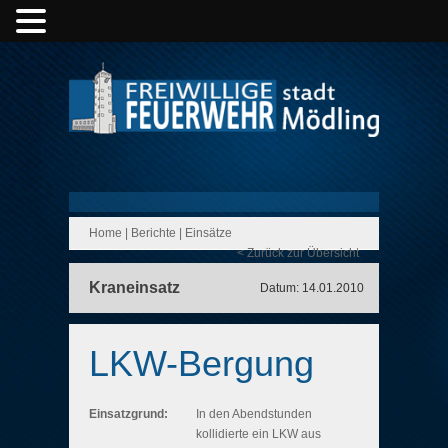
Home
|
Berichte
|
Einsätze
< Zurück zur Übersicht
Kraneinsatz
Datum: 14.01.2010
LKW-Bergung
Einsatzgrund:
In den Abendstunden
kollidierte ein LKW aus