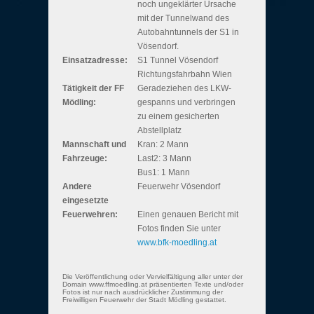
noch ungeklärter Ursache
mit der Tunnelwand des
Autobahntunnels der S1 in
Vösendorf.
Einsatzadresse:
S1 Tunnel Vösendorf
Richtungsfahrbahn Wien
Tätigkeit der FF
Geradeziehen des LKW-
Mödling:
gespanns und verbringen
zu einem gesicherten
Abstellplatz
Mannschaft und
Kran: 2 Mann
Fahrzeuge:
Last2: 3 Mann
Bus1: 1 Mann
Andere
Feuerwehr Vösendorf
eingesetzte
Feuerwehren:
Einen genauen Bericht mit
Fotos finden Sie unter
www.bfk-moedling.at
Die Veröffentlichung oder Vervielfältigung aller unter der
Domain www.ffmoedling.at präsentierten Texte und/oder
Fotos ist nur nach ausdrücklicher Zustimmung der
Freiwilligen Feuerwehr der Stadt Mödling gestattet.