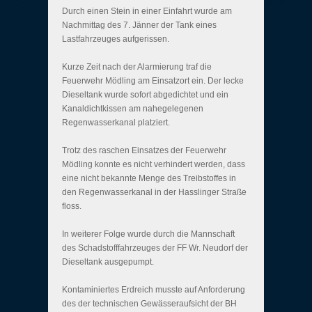
Durch einen Stein in einer Einfahrt wurde am
Nachmittag des 7. Jänner der Tank eines
Lastfahrzeuges aufgerissen.
Kurze Zeit nach der Alarmierung traf die
Feuerwehr Mödling am Einsatzort ein. Der lecke
Dieseltank wurde sofort abgedichtet und ein
Kanaldichtkissen am nahegelegenen
Regenwasserkanal platziert.
Trotz des raschen Einsatzes der Feuerwehr
Mödling konnte es nicht verhindert werden, dass
eine nicht bekannte Menge des Treibstoffes in
den Regenwasserkanal in der Hasslinger Straße
floss.
In weiterer Folge wurde durch die Mannschaft
des Schadstofffahrzeuges der FF Wr. Neudorf der
Dieseltank ausgepumpt.
Kontaminiertes Erdreich musste auf Anforderung
des der technischen Gewässeraufsicht der BH