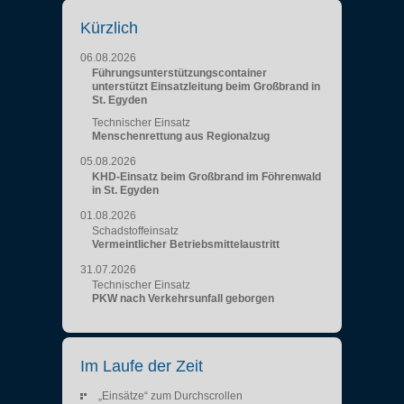
Kürzlich
06.08.2026
Führungsunterstützungscontainer
unterstützt Einsatzleitung beim Großbrand in
St. Egyden
Technischer Einsatz
Menschenrettung aus Regionalzug
05.08.2026
KHD-Einsatz beim Großbrand im Föhrenwald
in St. Egyden
01.08.2026
Schadstoffeinsatz
Vermeintlicher Betriebsmittelaustritt
31.07.2026
Technischer Einsatz
PKW nach Verkehrsunfall geborgen
Im Laufe der Zeit
„Einsätze“ zum Durchscrollen