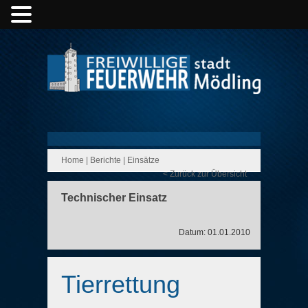
Home
|
Berichte
|
Einsätze
< Zurück zur Übersicht
Technischer Einsatz
Datum: 01.01.2010
Tierrettung