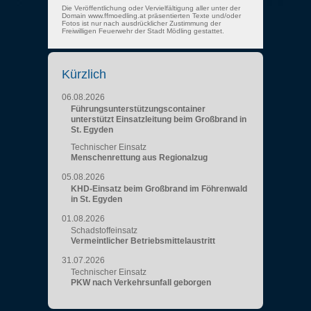
Die Veröffentlichung oder Vervielfältigung aller unter der
Domain www.ffmoedling.at präsentierten Texte und/oder
Fotos ist nur nach ausdrücklicher Zustimmung der
Freiwilligen Feuerwehr der Stadt Mödling gestattet.
Kürzlich
06.08.2026
Führungsunterstützungscontainer
unterstützt Einsatzleitung beim Großbrand in
St. Egyden
Technischer Einsatz
Menschenrettung aus Regionalzug
05.08.2026
KHD-Einsatz beim Großbrand im Föhrenwald
in St. Egyden
01.08.2026
Schadstoffeinsatz
Vermeintlicher Betriebsmittelaustritt
31.07.2026
Technischer Einsatz
PKW nach Verkehrsunfall geborgen