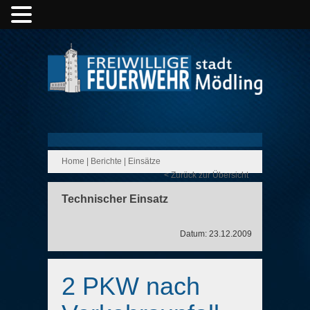
Home
|
Berichte
|
Einsätze
< Zurück zur Übersicht
Technischer Einsatz
Datum: 23.12.2009
2 PKW nach