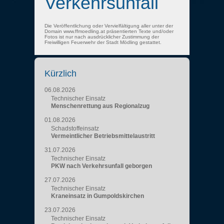
Verkehrsunfall
Die Veröffentlichung oder Vervielfältigung aller unter der
Domain www.ffmoedling.at präsentierten Texte und/oder
Fotos ist nur nach ausdrücklicher Zustimmung der
Freiwilligen Feuerwehr der Stadt Mödling gestattet.
Kürzlich
06.08.2026
Technischer Einsatz
Menschenrettung aus Regionalzug
01.08.2026
Schadstoffeinsatz
Vermeintlicher Betriebsmittelaustritt
31.07.2026
Technischer Einsatz
PKW nach Verkehrsunfall geborgen
27.07.2026
Technischer Einsatz
Kraneinsatz in Gumpoldskirchen
23.07.2026
Technischer Einsatz