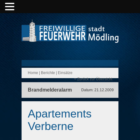
Home
|
Berichte
|
Einsätze
< Zurück zur Übersicht
Brandmelderalarm
Datum: 21.12.2009
Apartements
Verberne