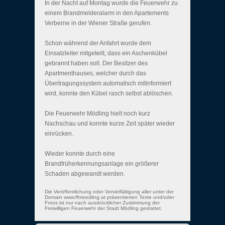
In der Nacht auf Montag wurde die Feuerwehr zu
einem Brandmelderalarm in den Apartements
Verberne in der Wiener Straße gerufen.
Schon während der Anfahrt wurde dem
Einsatzleiter mitgeteilt, dass ein Aschenkübel
gebrannt haben soll. Der Besitzer des
Apartmenthauses, welcher durch das
Übertragungssystem automatisch mitinformiert
wird, konnte den Kübel rasch selbst ablöschen.
Die Feuerwehr Mödling hielt noch kurz
Nachschau und konnte kurze Zeit später wieder
einrücken.
Wieder konnte durch eine
Brandfrüherkennungsanlage ein größerer
Schaden abgewandt werden.
Die Veröffentlichung oder Vervielfältigung aller unter der
Domain www.ffmoedling.at präsentierten Texte und/oder
Fotos ist nur nach ausdrücklicher Zustimmung der
Freiwilligen Feuerwehr der Stadt Mödling gestattet.