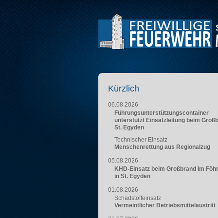
Kürzlich
06.08.2026
Führungsunterstützungscontainer
unterstützt Einsatzleitung beim Groß
St. Egyden
Technischer Einsatz
Menschenrettung aus Regionalzug
05.08.2026
KHD-Einsatz beim Großbrand im Föh
in St. Egyden
01.08.2026
Schadstoffeinsatz
Vermeintlicher Betriebsmittelaustritt