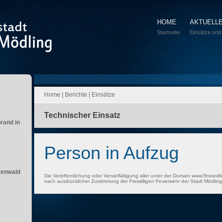
HOME
AKTUELL
Startseite
Einsätze und
Home
|
Berichte
|
Einsätze
Technischer Einsatz
brand in
Person in Aufzug
renwald
Die Veröffentlichung oder Vervielfältigung aller unter der Domain www.ffmoedli
nach ausdrücklicher Zustimmung der Freiwilligen Feuerwehr der Stadt Mödling 