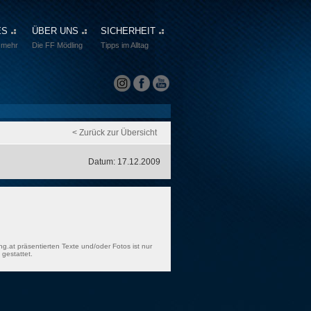
ES
ÜBER UNS
SICHERHEIT
 mehr
Die FF Mödling
Tipps im Alltag
< Zurück zur Übersicht
Datum: 17.12.2009
ng.at präsentierten Texte und/oder Fotos ist nur
gestattet.