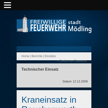
Home
|
Berichte
|
Einsätze
< Zurück zur Übersicht
Technischer Einsatz
Datum: 12.12.2009
Kraneinsatz in