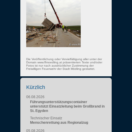
Die Veröffentlichung oder Vervielfältigung aller unter der
Domain www.ffmoedling.at präsentierten Texte und/oder
Fotos ist nur nach ausdrücklicher Zustimmung der
Freiwilligen Feuerwehr der Stadt Mödling gestattet.
Kürzlich
06.08.2026
Führungsunterstützungscontainer
unterstützt Einsatzleitung beim Großbrand in
St. Egyden
Technischer Einsatz
Menschenrettung aus Regionalzug
05.08.2026