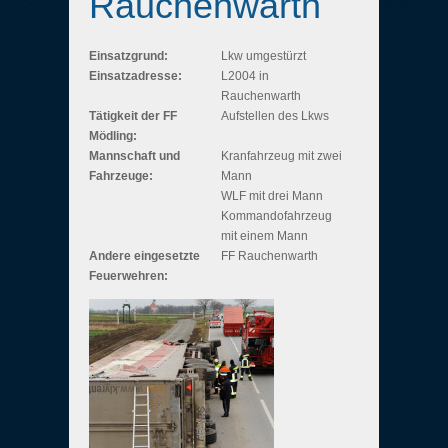
Rauchenwarth
Einsatzgrund:
Lkw umgestürzt
Einsatzadresse:
L2004 in
Rauchenwarth
Tätigkeit der FF
Aufstellen des Lkws
Mödling:
Mannschaft und
Kranfahrzeug mit zwei
Fahrzeuge:
Mann
WLF mit drei Mann
Kommandofahrzeug
mit einem Mann
Andere eingesetzte
FF Rauchenwarth
Feuerwehren: