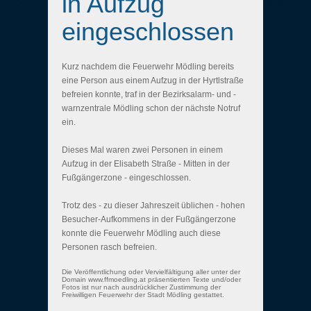
in Aufzug
eingeschlossen
Kurz nachdem die Feuerwehr Mödling bereits
eine Person aus einem Aufzug in der Hyrtlstraße
befreien konnte, traf in der Bezirksalarm- und -
warnzentrale Mödling schon der nächste Notruf
ein.
Dieses Mal waren zwei Personen in einem
Aufzug in der Elisabeth Straße - Mitten in der
Fußgängerzone - eingeschlossen.
Trotz des - zu dieser Jahreszeit üblichen - hohen
Besucher-Aufkommens in der Fußgängerzone
konnte die Feuerwehr Mödling auch diese
Personen rasch befreien.
Die Veröffentlichung oder Vervielfältigung aller unter der
Domain www.ffmoedling.at präsentierten Texte und/oder
Fotos ist nur nach ausdrücklicher Zustimmung der
Freiwilligen Feuerwehr der Stadt Mödling gestattet.