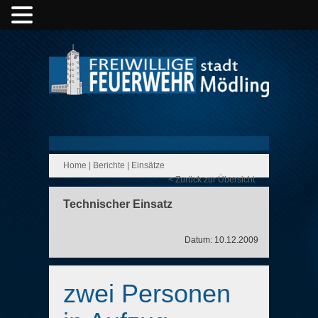
Home
|
Berichte
|
Einsätze
< Zurück zur Übersicht
Technischer Einsatz
Datum: 10.12.2009
zwei Personen