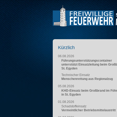
Kürzlich
06.08.2026
Führungsunterstützungscontainer
unterstützt Einsatzleitung beim Groß
St. Egyden
Technischer Einsatz
Menschenrettung aus Regionalzug
05.08.2026
KHD-Einsatz beim Großbrand im Föh
in St. Egyden
01.08.2026
Schadstoffeinsatz
Vermeintlicher Betriebsmittelaustritt