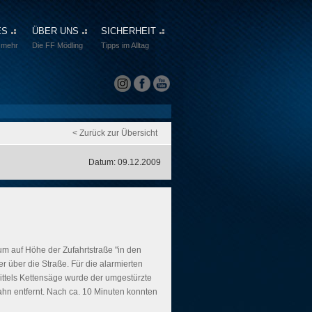
ES
ÜBER UNS
SICHERHEIT
 mehr
Die FF Mödling
Tipps im Alltag
< Zurück zur Übersicht
Datum: 09.12.2009
m auf Höhe der Zufahrtstraße "in den
 über die Straße. Für die alarmierten
mittels Kettensäge wurde der umgestürzte
ahn entfernt. Nach ca. 10 Minuten konnten