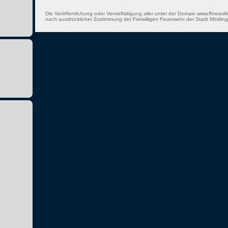
Die Veröffentlichung oder Vervielfältigung aller unter der Domain www.ffmoedli
nach ausdrücklicher Zustimmung der Freiwilligen Feuerwehr der Stadt Mödling 