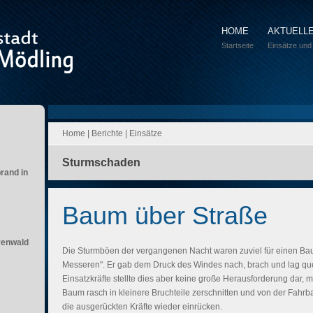
HOME
AKTUELL
Startseite
Einsätze und
Home
|
Berichte
|
Einsätze
Sturmschaden
brand in
Baum über Straße
renwald
Die Sturmböen der vergangenen Nacht waren zuviel für einen Bau
Messeren". Er gab dem Druck des Windes nach, brach und lag quer
Einsatzkräfte stellte dies aber keine große Herausforderung dar, 
Baum rasch in kleinere Bruchteile zerschnitten und von der Fahrb
die ausgerückten Kräfte wieder einrücken.