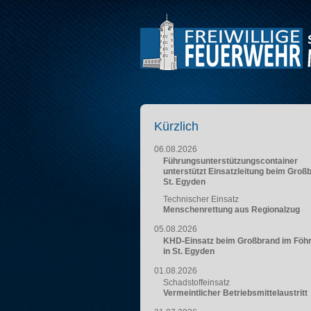
Kürzlich
06.08.2026
Führungsunterstützungscontainer
unterstützt Einsatzleitung beim Groß
St. Egyden
Technischer Einsatz
Menschenrettung aus Regionalzug
05.08.2026
KHD-Einsatz beim Großbrand im Föh
in St. Egyden
01.08.2026
Schadstoffeinsatz
Vermeintlicher Betriebsmittelaustritt