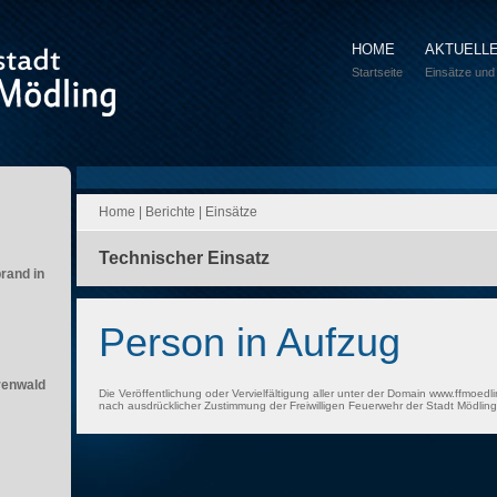
HOME
AKTUELL
Startseite
Einsätze und
Home
|
Berichte
|
Einsätze
Technischer Einsatz
brand in
Person in Aufzug
renwald
Die Veröffentlichung oder Vervielfältigung aller unter der Domain www.ffmoedli
nach ausdrücklicher Zustimmung der Freiwilligen Feuerwehr der Stadt Mödling 