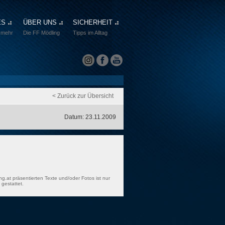
ES
ÜBER UNS
SICHERHEIT
 mehr
Die FF Mödling
Tipps im Alltag
< Zurück zur Übersicht
Datum: 23.11.2009
ng.at präsentierten Texte und/oder Fotos ist nur
gestattet.